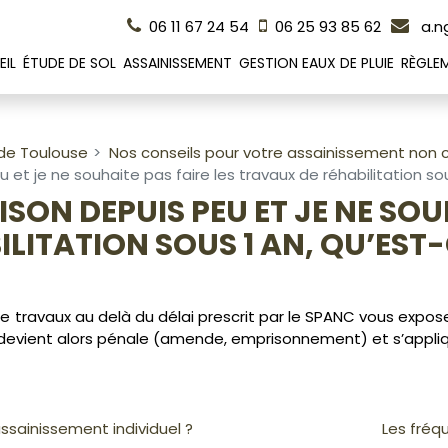
06 11 67 24 54
06 25 93 85 62
a.n
IL
ÉTUDE DE SOL
ASSAINISSEMENT
GESTION EAUX DE PLUIE
RÈGLE
 de Toulouse
Nos conseils pour votre assainissement non co
et je ne souhaite pas faire les travaux de réhabilitation sou
SON DEPUIS PEU ET JE NE SOU
LITATION SOUS 1 AN, QU’EST-C
e travaux au delà du délai prescrit par le SPANC vous expo
on devient alors pénale (amende, emprisonnement) et s’appliq
assainissement individuel ?
Les fréq