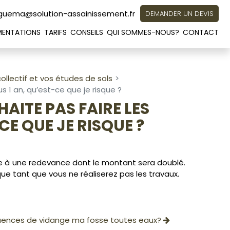
guema@solution-assainissement.fr
DEMANDER UN DEVIS
MENTATIONS
TARIFS
CONSEILS
QUI SOMMES-NOUS?
CONTACT
llectif et vos études de sols
s 1 an, qu’est-ce que je risque ?
HAITE PAS FAIRE LES
E QUE JE RISQUE ?
se à une redevance dont le montant sera doublé.
ue tant que vous ne réaliserez pas les travaux.
uences de vidange ma fosse toutes eaux?