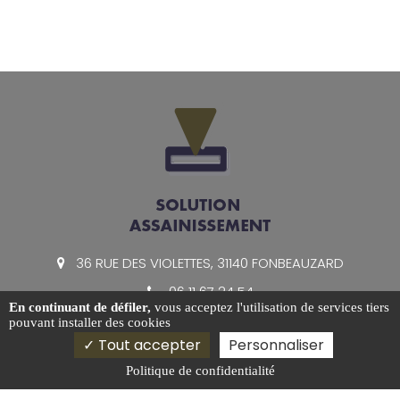
36 RUE DES VIOLETTES, 31140 FONBEAUZARD
06 11 67 24 54
En continuant de défiler,
vous acceptez l'utilisation de services tiers
06 25 93 85 62
pouvant installer des cookies
a.nguema@solution-assainissement.fr
Tout accepter
Personnaliser
Politique de confidentialité